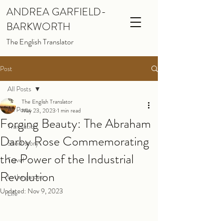
ANDREA GARFIELD-
BARKWORTH
The English Translator
Post
All Posts
The English Translator
All Posts
May 23, 2023
1 min read
Forging Beauty: The Abraham
Translation
Darby Rose Commemorating
Short story
the Power of the Industrial
Travel
Revolution
In the garden
Updated:
Nov 9, 2023
Life