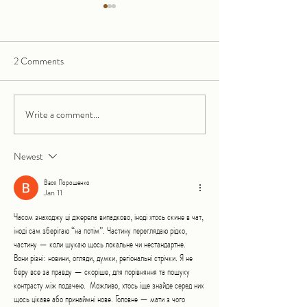
2 Comments
Write a comment...
Bronnbach Monastery: A
Farewell to a Felin
Fascinating Journey Through
Remembering the L
History
Rosie the Cat
Newest
Вася Порошенко
Jan 11
Часом знаходжу ці джерела випадково, іноді хтось скине в чат, 
іноді сам зберігаю “на потім”. Частину переглядаю рідко, 
частину — коли шукаю щось локальне чи нестандартне.    
Вони різні: новини, огляди, думки, регіональні стрічки. Я не 
беру все за правду — скоріше, для порівняння та пошуку 
контрасту між подачею.  Можливо, хтось іще знайде серед них 
щось цікаве або принаймні нове. Головне — мати з чого 