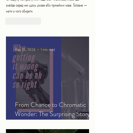
знайде серед них щось цікаве або принаймні нове. Головне — 
мати з чого обирати. 
Like
Reply
May 23, 2023
1 min read
From Chance to Chromatic
Wonder: The Surprising Story
Behind the Discovery of Mauve