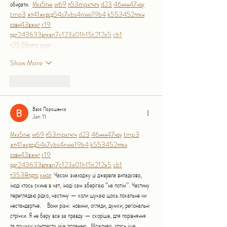
обирати.  
М
к
х
5
г
нк
w69
п
53
mp
кг
чг
ч
d23
46
н
чн
47
чо
у
tmp3
жт
41
ж
кр
сд
54
s7
vb
s4
nw
e19
b4
k55
34
52
пп
кн
с
о
вн
43
вж
мг
r19
рд
r24
36
33
вл
кв
n7
c123
a01
h15
t21
2x5
cb1
т
35
38
пд
пс
км
ол
 …
Show More
Like
Reply
Вася Порошенко
Jan 11
М
к
х
5
г
нк
w69
п
53
mp
кг
чг
ч
d23
46
н
чн
47
чо
у
tmp3
жт
41
ж
кр
сд
54
s7
vb
s4
nw
e19
b4
k55
34
52
пп
кн
с
о
вн
43
вж
мг
r19
рд
r24
36
33
вл
кв
n7
c123
a01
h15
t21
2x5
cb1
т
35
38
пд
пс
км
ол
  Часом знаходжу ці джерела випадково, 
іноді хтось скине в чат, іноді сам зберігаю “на потім”. Частину 
переглядаю рідко, частину — коли шукаю щось локальне чи 
нестандартне.    Вони різні: новини, огляди, думки, регіональні 
стрічки. Я не беру все за правду — скоріше, для порівняння 
та пошуку контрасту між подачею.  Можливо, хтось іще 