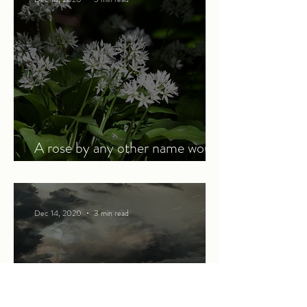
A rose by any other name would
smell as sweet
Dec 14, 2020
3 min read